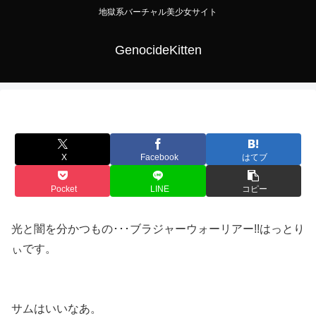
地獄系バーチャル美少女サイト
GenocideKitten
X
Facebook
はてブ
Pocket
LINE
コピー
光と闇を分かつもの･･･ブラジャーウォーリアー!!はっとり
ぃです。
サムはいいなあ。