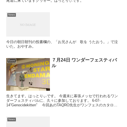
尾道に来ていますクッキー。はっとりぃです。
News
今日の朝日朝刊の投書欄の、「お兄さんが 歌を うたおう。」で泣
いた。おやすみ。
７月24日 ワンダーフェスティバ
Event
ル
生きてます。はっとりぃです。 今週末に幕張メッセで行われるワン
ダーフェスティバルに、久々に参加しております。 6-07-
14”Genocidekitten” 今回あのTAQRO先生がワンフェスのカタログ
と記念フィギュアのデザインを担当して...
News