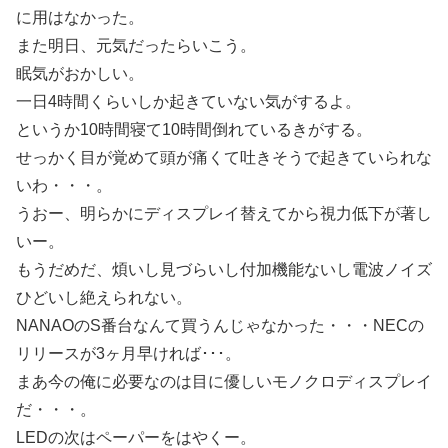
に用はなかった。
また明日、元気だったらいこう。
眠気がおかしい。
一日4時間くらいしか起きていない気がするよ。
というか10時間寝て10時間倒れているきがする。
せっかく目が覚めて頭が痛くて吐きそうで起きていられな
いわ・・・。
うおー、明らかにディスプレイ替えてから視力低下が著し
いー。
もうだめだ、煩いし見づらいし付加機能ないし電波ノイズ
ひどいし絶えられない。
NANAOのS番台なんて買うんじゃなかった・・・NECの
リリースが3ヶ月早ければ･･･。
まあ今の俺に必要なのは目に優しいモノクロディスプレイ
だ・・・。
LEDの次はペーパーをはやくー。