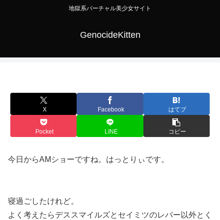
地獄系バーチャル美少女サイト
GenocideKitten
X
Facebook
はてブ
Pocket
LINE
コピー
今日からAMショーですね。はっとりぃです。
寝過ごしたけれど。
よく考えたらデススマイルズとセイミツのレバー以外とく