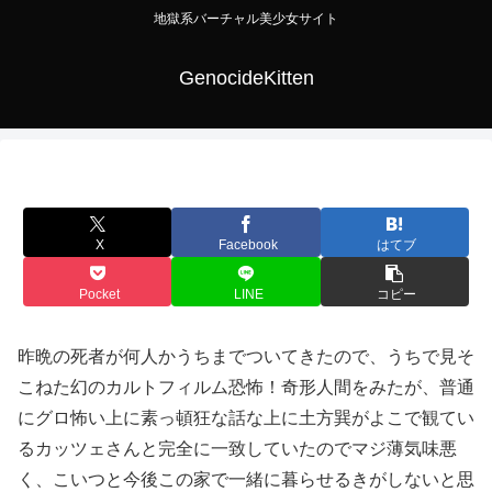
地獄系バーチャル美少女サイト
GenocideKitten
X
Facebook
はてブ
Pocket
LINE
コピー
昨晩の死者が何人かうちまでついてきたので、うちで見そ
こねた幻のカルトフィルム恐怖！奇形人間をみたが、普通
にグロ怖い上に素っ頓狂な話な上に土方巽がよこで観てい
るカッツェさんと完全に一致していたのでマジ薄気味悪
く、こいつと今後この家で一緒に暮らせるきがしないと思