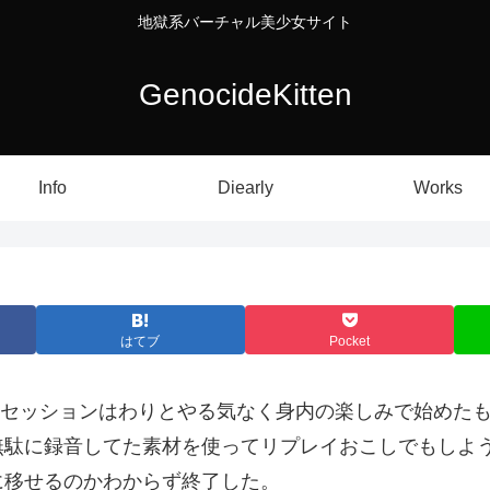
地獄系バーチャル美少女サイト
GenocideKitten
Info
Diearly
Works
はてブ
Pocket
Gセッションはわりとやる気なく身内の楽しみで始めたも
駄に録音してた素材を使ってリプレイおこしでもしよう
に移せるのかわからず終了した。