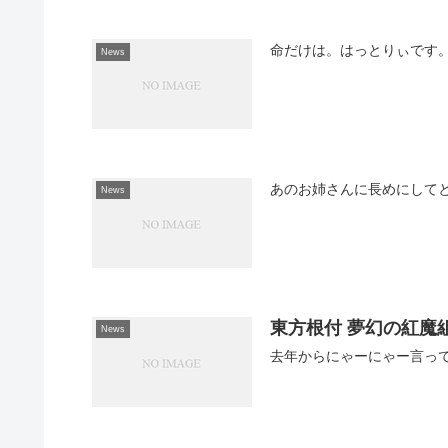
命だけは。はっとりぃです
News
あのお姉さんに長めにして
News
東方根付 夢幻の紅魔
News
去年からにゃーにゃー言っ