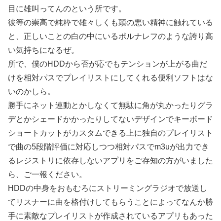
目に雄叫ってんのという所です。
彼等の崇高で純粋で雄々しくも頭の悪い精神に触れている
と、正しいことの白の中にいるポルナレフのような誇り高
い気持ちになるぜ。
所で、僕のHDDから否が応でもテンションが上がる曲だ
けを相対パスでプレイリストにしてくれる便利ソフトはな
いのかしら。
勝手にネット連動とかしなくて無駄に角が丸かったりグラ
デとかシェードかかったりしてないデザインでキーボード
ショートカットがカスタムできる上に独自のプレイリスト
で曲の5段階評価に対応しつつ相対パスでm3uが出力でき
るレジストリに依存しないアプリをご存知の方がいました
ら、ご一報ください。
HDDの中身をおもむろにストリーミングラジオで放送し
てリスナーに曲を格付けしてもらうことによってなんか勝
手に素敵なプレイリストが作成されているアプリもあった