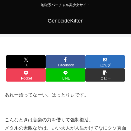
地獄系バーチャル美少女サイト
GenocideKitten
X
Facebook
はてブ
Pocket
LINE
コピー
あれー治ってなーい。はっとりぃです。
こんなときは音楽の力を借りて強制復活。
メタルの素敵な所は、いい大人が人生かけてなにクソ真面