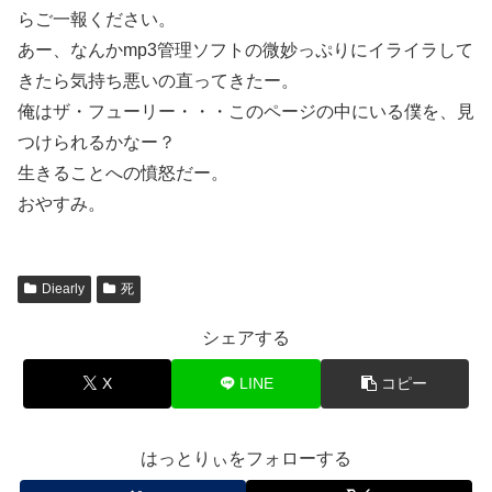
らご一報ください。
あー、なんかmp3管理ソフトの微妙っぷりにイライラして
きたら気持ち悪いの直ってきたー。
俺はザ・フューリー・・・このページの中にいる僕を、見
つけられるかなー？
生きることへの憤怒だー。
おやすみ。
Diearly
死
シェアする
X
LINE
コピー
はっとりぃをフォローする