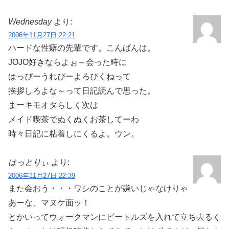
Wednesday
より:
2006年11月27日 22:21
ハードな性癖の先輩です。こんばんは。
JOJO好きならよぉ～会った時に
はっぴーうれぴーよろぴくねって
挨拶しろよな～って日記読んで思った。
まーキモオタらしく次は
メイド喫茶でぬくぬくお茶してーわ
時々日記に粘着しにくるよ。ウン。
はっとりぃ
より:
2006年11月27日 22:39
また会おう・・・ワシのことが嫌いじゃなけりゃ
あーな、マヌケ面ッ！
とかいってウォークマンにビートルズを入れて立ち去るく