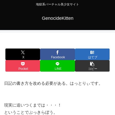
地獄系バーチャル美少女サイト
GenocideKitten
X
Facebook
はてブ
Pocket
LINE
コピー
日記の書き方を改める必要がある。はっとりぃです。
現実に追いつくまでは・・・！
ということでぶっきらぼう。