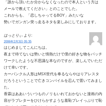
「誰から頂いたか分からなくなったので本人という方は
メールで教えてください」とのことでした。
これからも、「恋しちゃってるBOY」みたいな
勢いでガンガン突っ走るネタを楽しみにしております。
はっとりぃ
より:
2006年2月3日 05:35
はじめましてこんにちは。
夜まで待てないは勢いと情熱だけで僕の好きな物をパッチ
ワークしたような不思議な本なのですが、楽しんでいただ
けて幸いです。
カーバンクル人形はMSX世代を奉るならやはりアレスタ
だろうということで亡きコンパイルを忍んで置いてみまし
た。
香霖はああいういつものノリもいれておかないと漫画の内
容がラブレターをひけらかすような羞恥プレイっぷりで恥