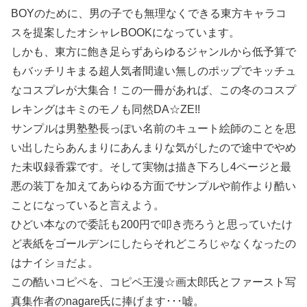
BOYのために、男の子でも無理なくできる東方キャラコ
スを提案したオシャレBOOKになっています。
しかも、東方に飽き足らずあらゆるジャンルから低予算で
もバッチリキまる超人気者間違い無しのポップでキッチュ
なコスプレが大集合！この一冊があれば、この冬のコスプ
レキングはキミのモノも同然DA☆ZE!!
サンプルは男塾塾長っぽい名前のキュート絵師のことを思
い出したらあんまりにあんまりな気がしたので途中でやめ
た未収録香霖です。そして実物は描き下ろし4ページと最
悪の装丁を加えてあらゆる方面でサンプルや前作より酷い
ことになっていると言えよう。
ひどい本なので委託も200円で叩き売ろうと思っていたけ
ど表紙をゴールデンにしたらそれどころじゃなくなったの
はナイショだよ。
この酷いコピペを、コピペ王漫☆画太郎氏とファースト写
真集作者のnagare氏に捧げます･･･嘘。