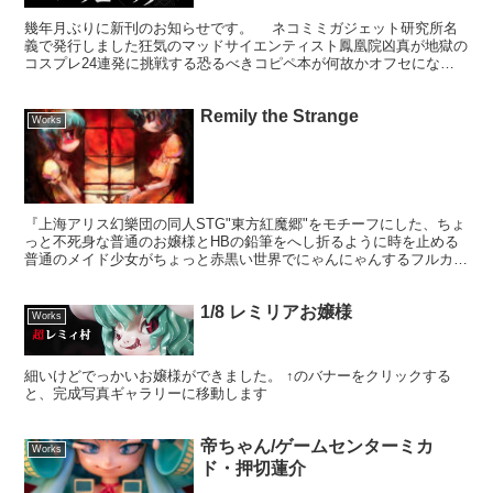
幾年月ぶりに新刊のお知らせです。 ネコミミガジェット研究所名
義で発行しました狂気のマッドサイエンティスト鳳凰院凶真が地獄の
コスプレ24連発に挑戦する恐るべきコピペ本が何故かオフセになり
ました。 サンプルをご覧頂ければ分かる通り、全ページ...
Remily the Strange
Works
『上海アリス幻樂団の同人STG"東方紅魔郷"をモチーフにした、ちょ
っと不死身な普通のお嬢様とHBの鉛筆をへし折るように時を止める
普通のメイド少女がちょっと赤黒い世界でにゃんにゃんするフルカラ
ー28Pの普通の百合アメコミです。2006年有害指...
1/8 レミリアお嬢様
Works
細いけどでっかいお嬢様ができました。 ↑のバナーをクリックする
と、完成写真ギャラリーに移動します
帝ちゃん/ゲームセンターミカ
Works
ド・押切蓮介