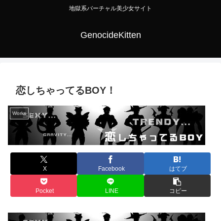
地獄系バーチャル美少女サイト
GenocideKitten
恋しちゃってるBOY！
Works
X
Facebook
はてブ
Pocket
LINE
コピー