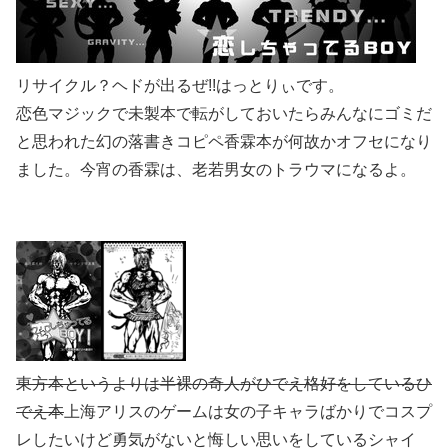
リサイクル？ヘドが出るぜ!!はっとりぃです。
恋色マジックで未製本で転がしておいたらみんなにゴミだ
と思われた幻の落書きコピペ香霖本が何故かオフセになり
ました。今宵の香霖は、老若男女のトラウマになるよ。
東方本というよりは半裸の奇人がひでえ格好をしているひ
でえ本
上海アリスのゲームは女の子キャラばかりでコスプ
レしたいけど勇気がないと悔しい思いをしているシャイ