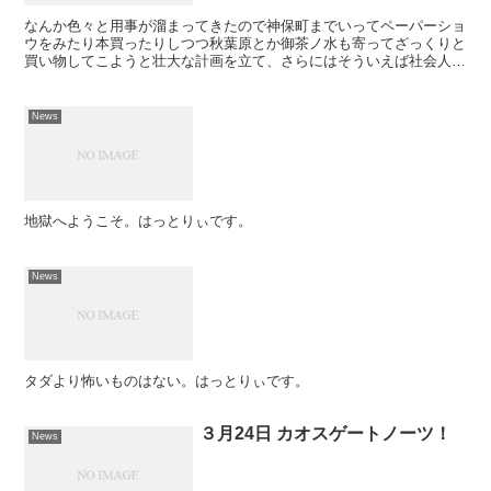
なんか色々と用事が溜まってきたので神保町までいってペーパーショ
ウをみたり本買ったりしつつ秋葉原とか御茶ノ水も寄ってざっくりと
買い物してこようと壮大な計画を立て、さらにはそういえば社会人が
神保町で働いているからちょいと呼び出してこのあいだのシ...
News
地獄へようこそ。はっとりぃです。
News
タダより怖いものはない。はっとりぃです。
３月24日 カオスゲートノーツ！
News