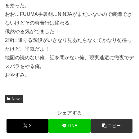
を拾った。
おお…FUUMA手裏剣…NINJAがまだいないので装備でき
ないけどその時苦行は終わる。
俄然やる気がでました！
2階に降りる階段がいきなり見あたらなくてかなり彷徨っ
たけど、平気だよ！
地図の読めない俺、話を聞かない俺、現実逃避に徹夜でデ
スパラをやる俺。
おやすみ。
News
シェアする
X
LINE
コピー