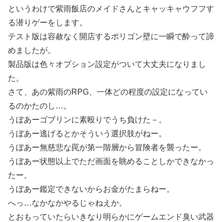
というわけで紫雨飯店のメイドさんとキャッキャウフフす
る潜りゲーをします。
テスト版は容赦なく開店するポリゴン壁に一瞬で酔って諦
めましたが。
製品版は色々オプション設定がついて大丈夫になりまし
た。
さて、あの紫雨のRPG、一体どの程度の設定になってい
るのかたのし…。
うぼあーゴブリンに素殴りでうち負けた－。
うぼあー逃げるとかそういう選択肢がねー。
うぼあー無慈悲な罠が第一階層から冒険者を襲ったー。
うぼあー状態以上でただ画面を眺めることしかできなかっ
たー。
うぼあー鑑定できないからお金がたまらねー。
へっ…なかなかやるじゃねえか。
とおもっていたらいきなり明らかにゲームエンド臭い武器