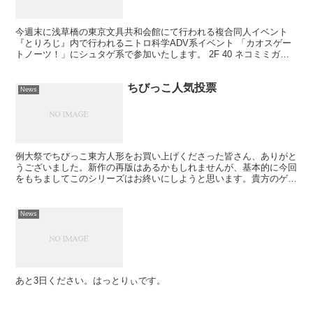
今週末に浅草橋の東京文具共和会館にて行われる複合同人イベント
『とりろじ』内で行われるニトロ科学ADV系イベント 「カオスゲー
トノーツ！」にシュタゲ系で参加いたします。 2F 40 ネコミミガジ
ェット研究所 地獄コピー本のオフセ再販や未塗装フ...
ちびっこ人気投票
News
例大祭でちびっこ東方人形をお買い上げくださった皆さん、ありがと
うございました。新作の再版はあるかもしれませんが、基本的に今回
をもちましてこのシリーズはお終いにしようと思います。貴方のゲー
ムライフに一花添えられたなら、幸いです。 というわけで...
News
あと3日ください。はっとりぃです。