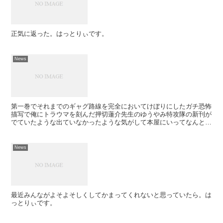
正気に返った。はっとりぃです。
News
第一巻でそれまでのギャグ路線を完全においてけぼりにしたガチ恐怖
描写で俺にトラウマを刻んだ押切蓮介先生のゆうやみ特攻隊の新刊が
でていたような出ていなかったような気がして本屋にいってなんとな
く新しそうな新しくなさそうなやつを買ってみたが、もはや...
News
最近みんながよそよそしくしてかまってくれないと思っていたら。は
っとりぃです。