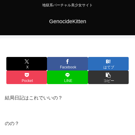
地獄系バーチャル美少女サイト
GenocideKitten
X
Facebook
はてブ
Pocket
LINE
コピー
結局日記はこれでいいの？
のの？