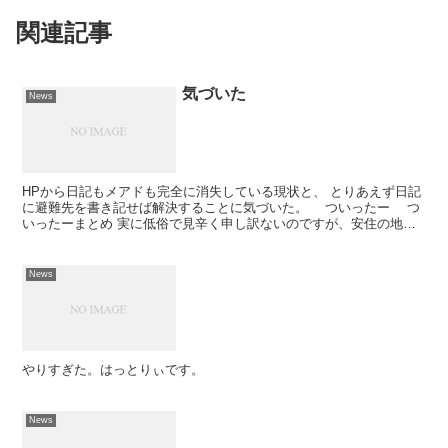
関連記事
気づいた
News
HPから日記もメアドも完全に消失している現状と、 とりあえず日記
に避難先を書き記せば解決することに気づいた。 ついったー つ
いったーまとめ 実に低俗で見辛く申し訳ないのですが、安住の地を
みつけるまで どうかご容赦下さい。
News
やりすぎた。はっとりぃです。
News